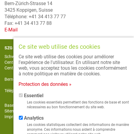
Bern-Zürich-Strasse 14
3425 Koppigen, Suisse
Téléphone: +41 34 413 77 77
Fax: +41 34 413 77 88
E-Mail
Ce site web utilise des cookies
SZG CCM CSO
Ce site web utilise des cookies pour améliorer
Schweizerische Zentralstelle für Gemüsebau und Spezialkulturen
l'expérience de l'utilisateur. En utilisant notre site
Centrale Suisse de la culture maraîchère et des cultures spéciales
web, vous acceptez tous les cookies conformément
Centrale svizzera dell’orticoltura e delle colture speciali
à notre politique en matière de cookies.
Bern-Zürich-Strasse 18 | 3425 Koppigen | Suisse
Protection des données »
Téléphone +41 34 413 70 70 | Fax +41 34 413 70 75
Essentiel
Les cookies essentiels permettent des fonctions de base et sont
Bases de données
nécessaires au bon fonctionnement du site web.
Sitemap
Impressum et protection des données
Analytics
Les cookies statistiques collectent des informations de manière
anonyme. Ces informations nous aident à comprendre