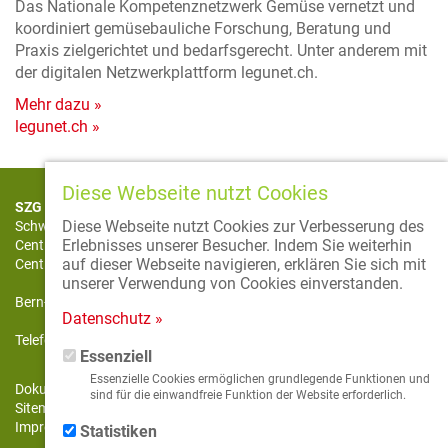
Das Nationale Kompetenznetzwerk Gemüse vernetzt und
koordiniert gemüsebauliche Forschung, Beratung und
Praxis zielgerichtet und bedarfsgerecht. Unter anderem mit
der digitalen Netzwerkplattform legunet.ch.
Mehr dazu »
legunet.ch »
Diese Webseite nutzt Cookies
SZG CCM CSO
Diese Webseite nutzt Cookies zur Verbesserung des
Schweizerische Zentralstelle für Gemüsebau und Spezialkulturen
Erlebnisses unserer Besucher. Indem Sie weiterhin
Centrale Suisse de la culture maraîchère et des cultures spéciales
auf dieser Webseite navigieren, erklären Sie sich mit
Centrale svizzera dell’orticoltura e delle colture speciali
unserer Verwendung von Cookies einverstanden.
Bern-Zürich-Strasse 18 | 3425 Koppigen | Schweiz
Datenschutz »
Telefon +41 34 413 70 70 | Fax +41 34 413 70 75
Essenziell
Essenzielle Cookies ermöglichen grundlegende Funktionen und
Dokumentendatenbank
sind für die einwandfreie Funktion der Website erforderlich.
Sitemap
Impressum & Datenschutz
Statistiken